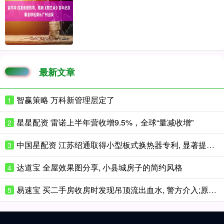
最新文章
智赢策略 万科新管理层定了
1
星星配资 雷诺上半年营收增9.5%，全球“量减收增”
2
中国星配资 江苏绍通取得小型板式换热器专利, 显著提高了换热器的密封性能
3
达道宝 全屋效果图分享, 小县城房子的简约风格
4
易速宝 买二手房收房时发现吊顶流出血水, 警方介入;原房东疑因“卖亏了”在房中藏死鸡报复, 民警、中介均建议起诉
5