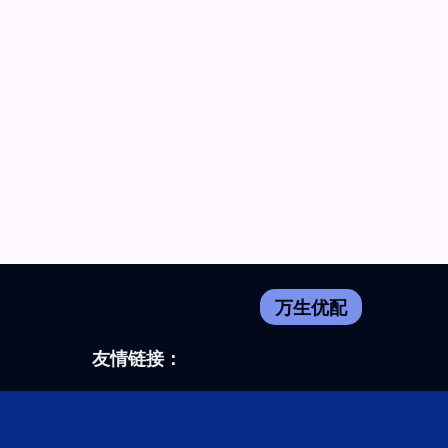
万生优配
友情链接：