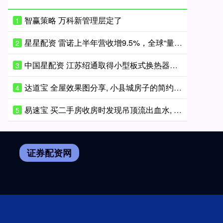
智赢策略 万科新管理层定了
1
星星配资 雷诺上半年营收增9.5%，全球“量减收增”
2
中国星配资 江苏绍通取得小型板式换热器专利, 显著提高了换热器的密封性能
3
达道宝 全屋效果图分享, 小县城房子的简约风格
4
易速宝 买二手房收房时发现吊顶流出血水, 警方介入;原房东疑因“卖亏了”在房中藏死鸡报复, 民警、中介均建议起诉
5
证券配资网