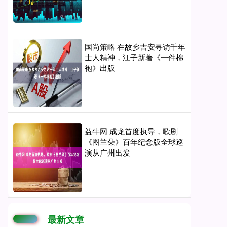
国尚策略 在故乡吉安寻访千年
士人精神，江子新著《一件棉
袍》出版
益牛网 成龙首度执导，歌剧
《图兰朵》百年纪念版全球巡
演从广州出发
最新文章