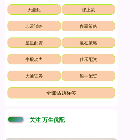
天盈配
涨上策
非常谋略
多赢策略
星星配资
赢在策略
牛股动力
佳禾配资
大通证券
银丰配资
全部话题标签
关注 万生优配