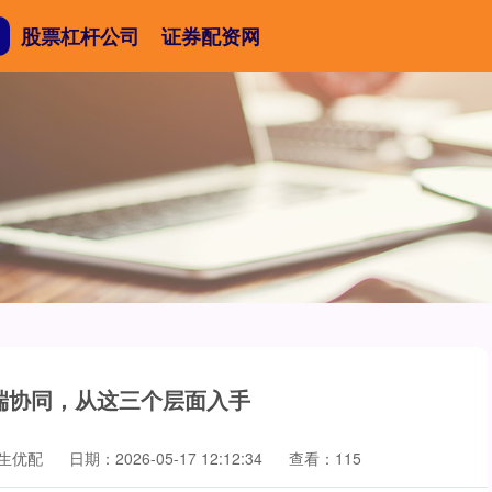
股票杠杆公司
证券配资网
跨端协同，从这三个层面入手
生优配
日期：2026-05-17 12:12:34
查看：115