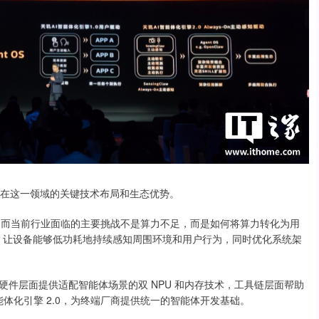
询问其在这一领域的关键技术布局和生态优势。
景，而当前行业面临的主要挑战不是算力不足，而是如何将算力转化为用
知技术，让设备能够低功耗地持续感知周围环境和用户行为，同时优化系统架
件层面提供适配智能体场景的双 NPU 和内存技术，工具链层面帮助
能体化引擎 2.0，为终端厂商提供统一的智能体开发基础。