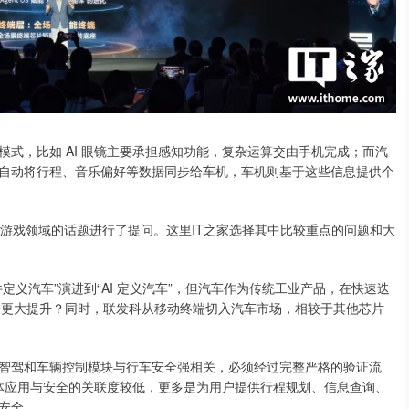
式，比如 AI 眼镜主要承担感知功能，复杂运算交由手机完成；而汽
自动将行程、音乐偏好等数据同步给车机，车机则基于这些信息提供个
移动游戏领域的话题进行了提问。这里IT之家选择其中比较重点的问题和大
义汽车”演进到“AI 定义汽车”，但汽车作为传统工业产品，在快速迭
带来更大提升？同时，联发科从移动终端切入汽车市场，相较于其他芯片
智驾和车辆控制模块与行车安全强相关，必须经过完整严格的验证流
能体应用与安全的关联度较低，更多是为用户提供行程规划、信息查询、
安全。