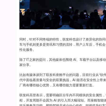
同时，针对不同终端的特性，联发科也设计了差异化的协同模
车与手机则更多是资讯和习惯的流转，用户上车后，手机会
性化服务。
除了IT之家的提问，其他媒体也围绕 AI、车载平台以及
家分享。
比如有媒体谈到了联发科座舱平台的问题，目前行业从“软件定
代中面临着质量与安全的双重挑战，AI 能否在安全性上
厂商有哪些核心优势，又有哪些能力需要重新打造。
联发科高管表示，需要明确区分车内不同模块的安全属性，
程，开发周期不会因为 AI 的引入而大幅缩短。而座舱智
娱乐服务等功能，帮助驾驶员减少分心操作，间接提升行车