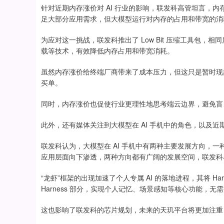
针对近期内存涨价对 AI 行业的影响，联发科高管坦言，内
足大部分应用需求，但大模型运行对内存的占用和带宽的消
为应对这一挑战，联发科推出了 Low Bit 压缩工具包，
载等技术，有效降低内存占用和带宽消耗。
虽然内存涨价给终端厂商带来了成本压力，但这只是暂时现象
买单。
同时，内存涨价也促使行业更理性地思考端云边界，避免盲
此外，还有媒体关注到大模型在 AI 手机中的角色，以及近
联发科认为，大模型在 AI 手机中有两种主要发展方向，一
应用层面向下渗透，两种方向都有广阔的发展空间，联发科
“龙虾”框架的出现加速了个人专属 AI 的落地进程，其将 Ha
Harness 部分，实现个人记忆、场景感知等核心功能，
这也影响了联发科的芯片规划，未来的天玑平台将更加注重 C