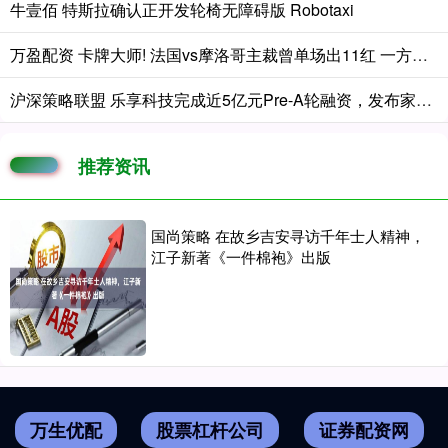
牛壹佰 特斯拉确认正开发轮椅无障碍版 Robotaxi
万盈配资 卡牌大师! 法国vs摩洛哥主裁曾单场出11红 一方剩6人无法继续比赛
沪深策略联盟 乐享科技完成近5亿元Pre-A轮融资，发布家庭具身智能品牌“元点Zeroth”
推荐资讯
国尚策略 在故乡吉安寻访千年士人精神，
江子新著《一件棉袍》出版
万生优配
股票杠杆公司
证券配资网